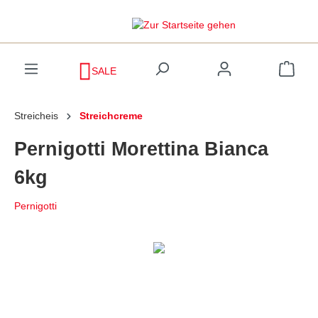
inhalt springen
SALE
Streicheis
Streichcreme
Pernigotti Morettina Bianca
6kg
Pernigotti