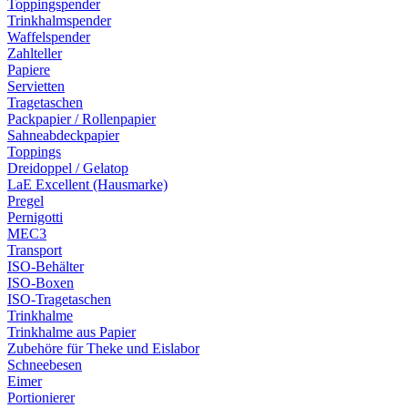
Toppingspender
Trinkhalmspender
Waffelspender
Zahlteller
Papiere
Servietten
Tragetaschen
Packpapier / Rollenpapier
Sahneabdeckpapier
Toppings
Dreidoppel / Gelatop
LaE Excellent (Hausmarke)
Pregel
Pernigotti
MEC3
Transport
ISO-Behälter
ISO-Boxen
ISO-Tragetaschen
Trinkhalme
Trinkhalme aus Papier
Zubehöre für Theke und Eislabor
Schneebesen
Eimer
Portionierer