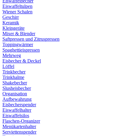
Eiswaffelbecher
Eiswaffeltulpen
Wiener Schalen
Geschirr
Keramik
Kleingeräte
Mixer & Blender
Saftpressen und Zitruspressen
Toppingwärmer
Spaghettieispressen
Mehrweg
Eisbecher & Deckel
Löffel
Trinkbecher
Trinkhalme
Shakebecher
Slusheisbecher
Organisation
Aufbewahrung
Eisbecherspender
Eiswaffelhalter
Eiswaffelsilos
Flaschen-Organizer
Menükartenhalter
Serviettenspender