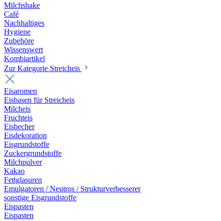
Milchshake
Café
Nachhaltiges
Hygiene
Zubehöre
Wissenswert
Kombiartikel
Zur Kategorie Streicheis
Eisaromen
Eisbasen für Streicheis
Milcheis
Fruchteis
Eisbecher
Eisdekoration
Eisgrundstoffe
Zuckergrundstoffe
Milchpulver
Kakao
Fettglasuren
Emulgatoren / Neutros / Strukturverbesserer
sonstige Eisgrundstoffe
Eispasten
Eispasten