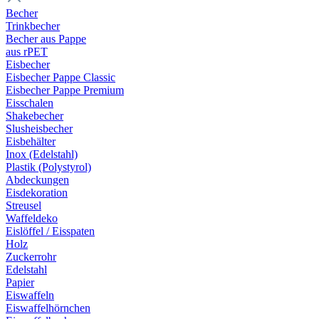
Becher
Trinkbecher
Becher aus Pappe
aus rPET
Eisbecher
Eisbecher Pappe Classic
Eisbecher Pappe Premium
Eisschalen
Shakebecher
Slusheisbecher
Eisbehälter
Inox (Edelstahl)
Plastik (Polystyrol)
Abdeckungen
Eisdekoration
Streusel
Waffeldeko
Eislöffel / Eisspaten
Holz
Zuckerrohr
Edelstahl
Papier
Eiswaffeln
Eiswaffelhörnchen