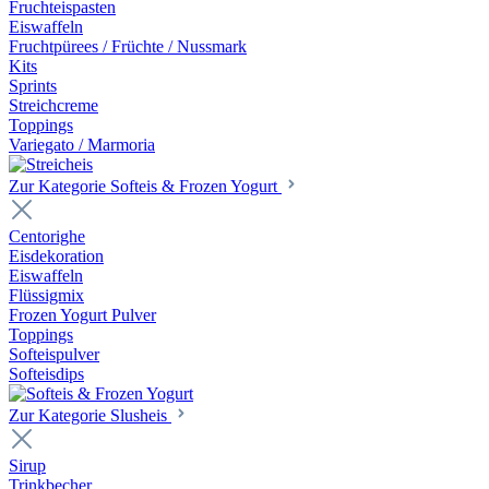
Fruchteispasten
Eiswaffeln
Fruchtpürees / Früchte / Nussmark
Kits
Sprints
Streichcreme
Toppings
Variegato / Marmoria
Zur Kategorie Softeis & Frozen Yogurt
Centorighe
Eisdekoration
Eiswaffeln
Flüssigmix
Frozen Yogurt Pulver
Toppings
Softeispulver
Softeisdips
Zur Kategorie Slusheis
Sirup
Trinkbecher