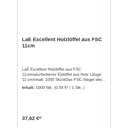
LaE Excellent Holzlöffel aus FSC
11cm
LaE Excellent Holzlöffel aus FSC
11cmnaturfarbener Eislöffel aus Holz Länge:
11 cmInhalt: 1000 StückDas FSC-Siegel des
Forest Stewardship Council wird
Inhalt:
1000 Stk.
(0,04 €* / 1 Stk. )
ausschließlich für Holz- und Papierprodukte
vergeben, die Wälder gemäß den sozialen,
ökonomischen und ökologischen Bedürfnissen
heutiger und zukünftiger Generationen
nutzen.
37,62 €*