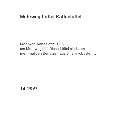
Mehrweg Löffel Kaffeelöffel
Mehrweg-Kaffeelöffel 12,5
cm MehrweglöffelDiese Löffel sind zum
mehrmaligen Benutzen aus einem robusten
Holz-Kunst-Gemisch hergestellt und bieten
eine Alternative zu herkömmlichen
Holzlöffeln. Material:WPCLänge:12,5
cmInhalt:50 Stück / Pack1000 Stück / Karton
14,15 €*