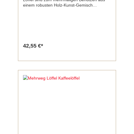
einem robusten Holz-Kunst-Gemisch
hergestellt und bieten eine Alternative zu
herkömmlichen
Holzlöffeln. Material:WPCLänge:18
cmInhalt:50 Stück / Pack1000 Stück / Karton
42,55 €*