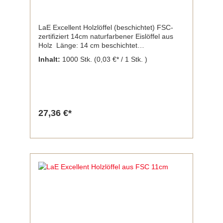
LaE Excellent Holzlöffel (beschichtet) FSC-
zertifiziert 14cm naturfarbener Eislöffel aus
Holz Länge: 14 cm beschichtet
(gewachst)Das FSC-Siegel des Forest
Inhalt:
1000 Stk.
(0,03 €* / 1 Stk. )
Stewardship Council wird ausschließlich für
Holz- und Papierprodukte vergeben, die
Wälder gemäß den sozialen, ökonomischen
und ökologischen Bedürfnissen heutiger und
zukünftiger Generationen nutzen. Inhalt:
1.000 Stück
27,36 €*