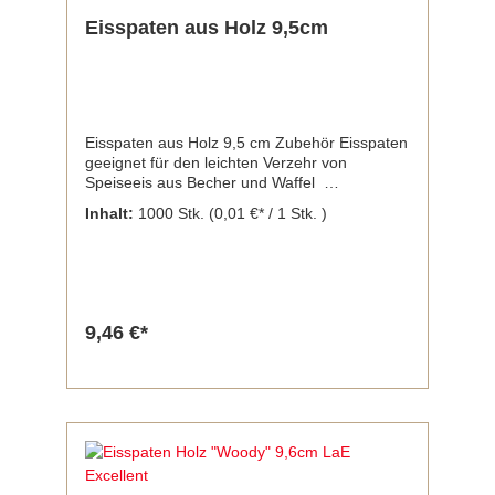
Eisspaten aus Holz 9,5cm
Eisspaten aus Holz 9,5 cm Zubehör Eisspaten
geeignet für den leichten Verzehr von
Speiseeis aus Becher und Waffel
Produktmerkmale: - gewachst -
Inhalt:
1000 Stk.
(0,01 €* / 1 Stk. )
nachhaltig - länge 9,5 cm Hersteller:
Sebig GmbH, Antoniterstraße 14- 16, 50667
Köln Hinweis: Die Angaben des Herstellers
im Artikeldatenblatt oder auf dem Etikett sind
zwingend zu beachten. Die Angaben hier in
der Artikelbeschreibung hegen nicht den
9,46 €*
Anspruch auf Vollständigkeit und bilden keine
rechtliche Grundlage.