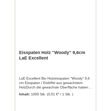
Eisspaten Holz "Woody" 9,6cm
LaE Excellent
LaE Excellent Bio Holzeisspaten "Woody" 9,6
cm Eisspaten / Eislöffel aus gewachstem
HolzDurch die gewachste Oberfläche haben
die LaE Excellent Holzspaten kaum ein
Inhalt:
1000 Stk.
(0,01 €* / 1 Stk. )
Holzgefühl und eignen sich somit sehr gut für
den puren Eisgenuss! Länge: 9,6 cm Inhalt:
1000 Stück / Karton