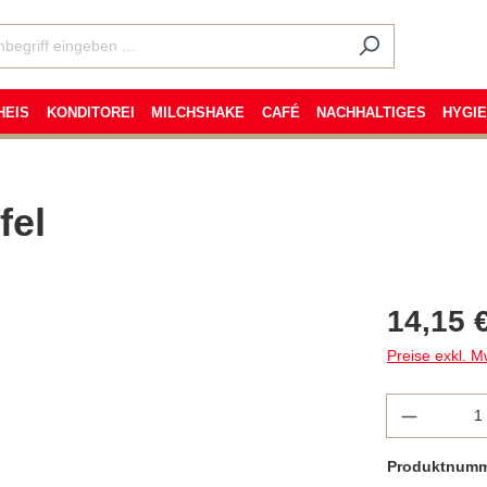
HEIS
KONDITOREI
MILCHSHAKE
CAFÉ
NACHHALTIGES
HYGI
fel
14,15 
Preise exkl. M
Anzahl
Produktnum