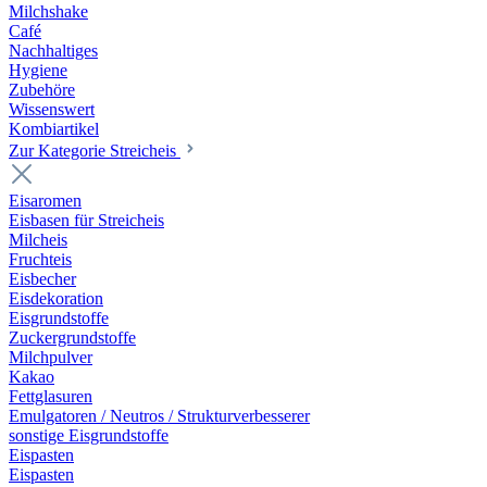
Milchshake
Café
Nachhaltiges
Hygiene
Zubehöre
Wissenswert
Kombiartikel
Zur Kategorie Streicheis
Eisaromen
Eisbasen für Streicheis
Milcheis
Fruchteis
Eisbecher
Eisdekoration
Eisgrundstoffe
Zuckergrundstoffe
Milchpulver
Kakao
Fettglasuren
Emulgatoren / Neutros / Strukturverbesserer
sonstige Eisgrundstoffe
Eispasten
Eispasten