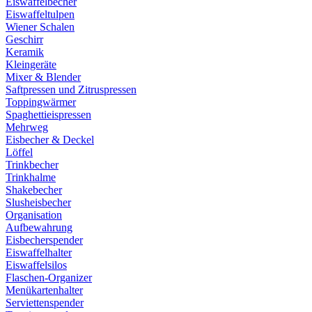
Eiswaffelbecher
Eiswaffeltulpen
Wiener Schalen
Geschirr
Keramik
Kleingeräte
Mixer & Blender
Saftpressen und Zitruspressen
Toppingwärmer
Spaghettieispressen
Mehrweg
Eisbecher & Deckel
Löffel
Trinkbecher
Trinkhalme
Shakebecher
Slusheisbecher
Organisation
Aufbewahrung
Eisbecherspender
Eiswaffelhalter
Eiswaffelsilos
Flaschen-Organizer
Menükartenhalter
Serviettenspender