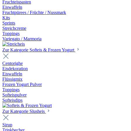
Fruchteispasten
Eiswaffeln
Fruchtpürees / Früchte / Nussmark
Kits
Sprints
Streichcreme
Toppings
Variegato / Marmoria
Zur Kategorie Softeis & Frozen Yogurt
Centorighe
Eisdekoration
Eiswaffeln
Flüssigmix
Frozen Yogurt Pulver
Toppings
Softeispulver
Softeisdips
Zur Kategorie Slusheis
Sirup
Trinkbecher