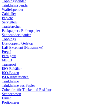
Toppingspender
Trinkhalmspender
Waffelspender
Zahlteller
Papiere
Servietten
Tragetaschen
Packpapier / Rollenpapier
Sahneabdeckpapier
Toppings
Dreidoppel / Gelatop
LaE Excellent (Hausmarke)
Pregel
Pernigotti
MEC3
Transport
ISO-Behälter
ISO-Boxen
ISO-Tragetaschen
Trinkhalme
Trinkhalme aus Papier
Zubehöre für Theke und Eislabor
Schneebesen
Eimer
Portionierer