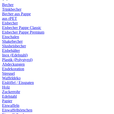
Becher
Trinkbecher
Becher aus Pappe
aus rPET
Eisbecher
Eisbecher Pappe Classic
Eisbecher Pappe Premium
Eisschalen
Shakebecher
Slusheisbecher
Eisbehälter
Inox (Edelstahl)
Plastik (Polystyrol)
Abdeckungen
Eisdekoration
Streusel
Waffeldeko
Eislöffel / Eisspaten
Holz
Zuckerrohr
Edelstahl
Papier
Eiswaffeln
Eiswaffelhörnchen