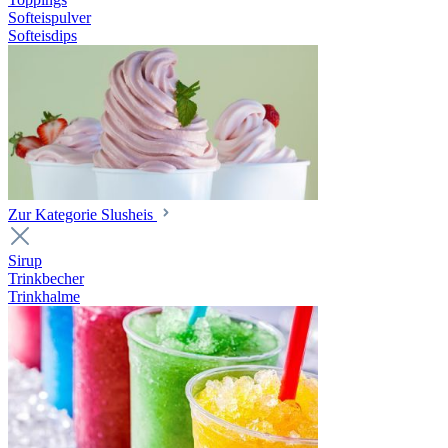
Softeispulver
Softeisdips
Zur Kategorie Slusheis
Sirup
Trinkbecher
Trinkhalme