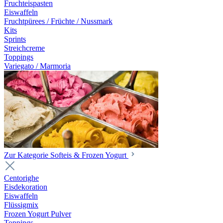
Fruchteispasten
Eiswaffeln
Fruchtpürees / Früchte / Nussmark
Kits
Sprints
Streichcreme
Toppings
Variegato / Marmoria
Zur Kategorie Softeis & Frozen Yogurt
Centorighe
Eisdekoration
Eiswaffeln
Flüssigmix
Frozen Yogurt Pulver
Toppings