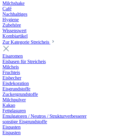
Milchshake
Café
Nachhaltiges
Hygiene
Zubehöre
Wissenswert
Kombiartikel
Zur Kategorie Streicheis
Eisaromen
Eisbasen für Streicheis
Milcheis
Fruchteis
Eisbecher
Eisdekoration
Eisgrundstoffe
Zuckergrundstoffe
Milchpulver
Kakao
Fettglasuren
Emulgatoren / Neutros / Strukturverbesserer
sonstige Eisgrundstoffe
Eispasten
Eispasten