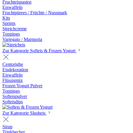
Fruchteispasten
Eiswaffeln
Fruchtpürees / Früchte / Nussmark
Kits
Sprints
Streichcreme
Toppings
Variegato / Marmoria
Zur Kategorie Softeis & Frozen Yogurt
Centorighe
Eisdekoration
Eiswaffeln
Flüssigmix
Frozen Yogurt Pulver
Toppings
Softeispulver
Softeisdips
Zur Kategorie Slusheis
Sirup
Trinkbecher