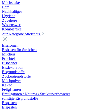
Milchshake
Café
Nachhaltiges
Hygiene
Zubehöre
Wissenswert
Kombiartikel
Zur Kategorie Streicheis
Eisaromen
Eisbasen für Streicheis
Milcheis
Fruchteis
Eisbecher
Eisdekoration
Eisgrundstoffe
Zuckergrundstoffe
Milchpulver
Kakao
Fettglasuren
Emulgatoren / Neutros / Strukturverbesserer
sonstige Eisgrundstoffe
Eispasten
Eispasten