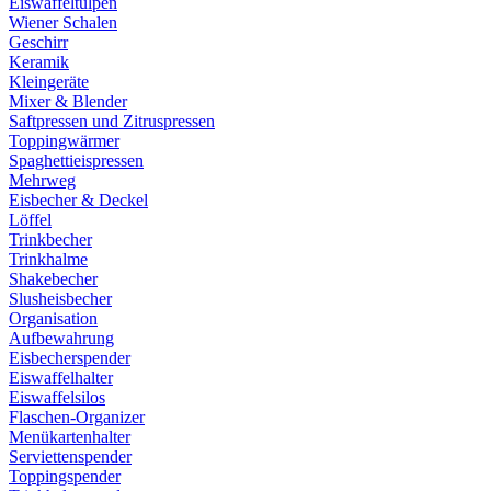
Eiswaffeltulpen
Wiener Schalen
Geschirr
Keramik
Kleingeräte
Mixer & Blender
Saftpressen und Zitruspressen
Toppingwärmer
Spaghettieispressen
Mehrweg
Eisbecher & Deckel
Löffel
Trinkbecher
Trinkhalme
Shakebecher
Slusheisbecher
Organisation
Aufbewahrung
Eisbecherspender
Eiswaffelhalter
Eiswaffelsilos
Flaschen-Organizer
Menükartenhalter
Serviettenspender
Toppingspender