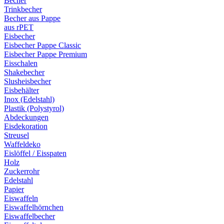
Becher
Trinkbecher
Becher aus Pappe
aus rPET
Eisbecher
Eisbecher Pappe Classic
Eisbecher Pappe Premium
Eisschalen
Shakebecher
Slusheisbecher
Eisbehälter
Inox (Edelstahl)
Plastik (Polystyrol)
Abdeckungen
Eisdekoration
Streusel
Waffeldeko
Eislöffel / Eisspaten
Holz
Zuckerrohr
Edelstahl
Papier
Eiswaffeln
Eiswaffelhörnchen
Eiswaffelbecher