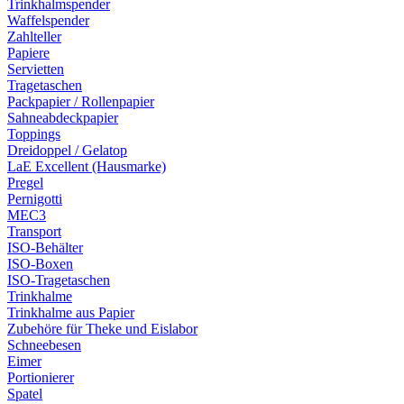
Trinkhalmspender
Waffelspender
Zahlteller
Papiere
Servietten
Tragetaschen
Packpapier / Rollenpapier
Sahneabdeckpapier
Toppings
Dreidoppel / Gelatop
LaE Excellent (Hausmarke)
Pregel
Pernigotti
MEC3
Transport
ISO-Behälter
ISO-Boxen
ISO-Tragetaschen
Trinkhalme
Trinkhalme aus Papier
Zubehöre für Theke und Eislabor
Schneebesen
Eimer
Portionierer
Spatel