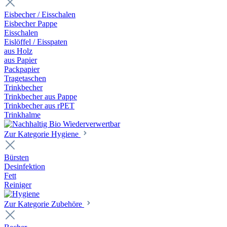
Eisbecher / Eisschalen
Eisbecher Pappe
Eisschalen
Eislöffel / Eisspaten
aus Holz
aus Papier
Packpapier
Tragetaschen
Trinkbecher
Trinkbecher aus Pappe
Trinkbecher aus rPET
Trinkhalme
Zur Kategorie Hygiene
Bürsten
Desinfektion
Fett
Reiniger
Zur Kategorie Zubehöre