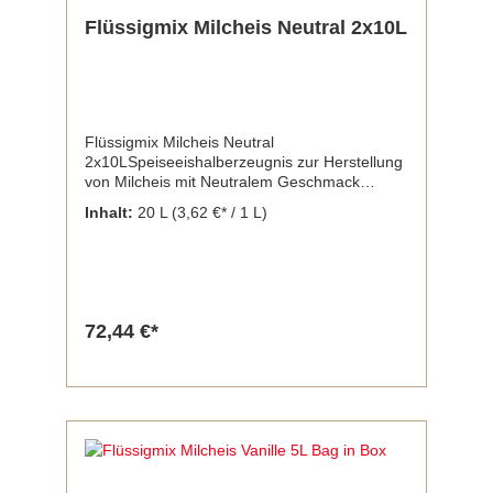
Flüssigmix Milcheis Neutral 2x10L
Flüssigmix Milcheis Neutral
2x10LSpeiseeishalberzeugnis zur Herstellung
von Milcheis mit Neutralem Geschmack
Zutaten: Vollmilch, Zucker, Glucose,
Inhalt:
20 L
(3,62 €* / 1 L)
MAGERMILCHPULVER, RAHM, Emulgator:
E471), Stabilisator (E407, E412), Vanillearoma
Enthält Milch und daraus gewonnene
Erzeugnisse (inkl. Laktose). Flüssiggrundstoff,
ultrahocherhitzt, homogenisiert
Nährwertangaben je 100g: Energie
72,44 €*
619kJ/147kcalFett 5gdavon gesättigte
Fettsäuren 4,1gKohlenhydrate 21,4gdavon
Zucker 20,2gEisweiß 4,1gSalz 0,2g
Inhalt: 2x10 Liter Beutel