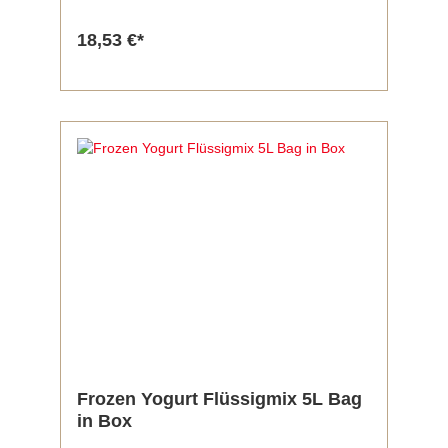
Flüssiggrundstoff, ultrahocherhitzt,
homogenisiert Nährwertangaben je 100g:
18,53 €*
Energie 627KJ/149kcal Fett 5g davon
gesättigte Fettsäuren 4,1g Kohlenhydrate 22g
davon Zucker 20,8g Eiweiß 4g Salz 0,2g
Inhalt: 5 Liter BiB
Frozen Yogurt Flüssigmix 5L Bag
in Box