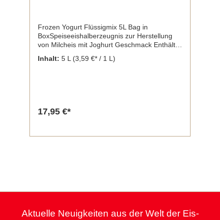
Frozen Yogurt Flüssigmix 5L Bag in
BoxSpeiseeishalberzeugnis zur Herstellung
von Milcheis mit Joghurt Geschmack Enthält
Milch und daraus gewonnene Erzeugnisse
Inhalt:
5 L
(3,59 €* / 1 L)
(inkl. Laktose). Flüssiggrundstoff,
ultrahocherhitzt, homogenisiert
Nährwertangaben je 100g: Energie KJ/kcal
Fett g davon gesättigte Fettsäuren g
Kohlenhydrate g davon Zucker g Eisweiß g
Salz g Inhalt: 5 Liter BiB
17,95 €*
Aktuelle Neuigkeiten aus der Welt der Eis-