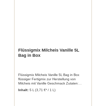
Flüssigmix Milcheis Vanille 5L
Bag in Box
Flüssigmix Milcheis Vanille 5L Bag in Box
flüssiger Fertigmix zur Herstellung von
Milcheis mit Vanille Geschmack Zutaten:
Vollmilchpulver, Zucker, Glucose,
Inhalt:
5 L
(3,71 €* / 1 L)
Magermilchpulver, Rahm, Emulgator: E471
(Palmölfrei), Stabilisator E407, E466 und E412
Enthält Milch und daraus gewonnene
Erzeugnisse (inkl. Laktose).