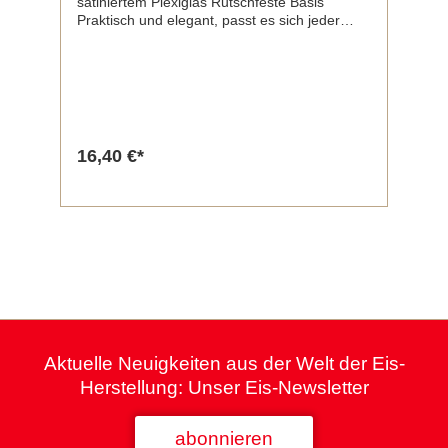
satiniertem Plexiglas Rutschfeste Basis
Praktisch und elegant, passt es sich jeder
Umgebung an Maße: L17 x B17 x H5,5
cm: Transparentes Satin-Finish
16,40 €*
Aktuelle Neuigkeiten aus der Welt der Eis-
Herstellung: Unser Eis-Newsletter
abonnieren