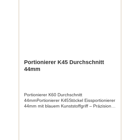
Portionierer K45 Durchschnitt
44mm
Portionierer K60 Durchschnitt
44mmPortionierer K45Stöckel Eissportionierer
44mm mit blauem Kunststoffgriff – Präzision
und Komfort in einemGenießen Sie perfekte
Eiskugeln mit dem Stöckel Eissportionierer!
Mit einem Durchmesser von 44mm und einem
blauen Kunststoffgriff kombiniert dieses
praktische Werkzeug aus
hochwertigem Edelstahl Funktionalität mit