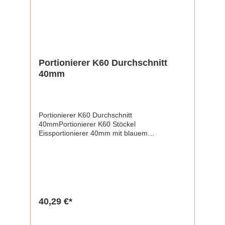
Portionierer K60 Durchschnitt
40mm
Portionierer K60 Durchschnitt
40mmPortionierer K60 Stöckel
Eissportionierer 40mm mit blauem
Kunststoffgriff – Präzision und Komfort in
einemGenießen Sie perfekte Eiskugeln mit
dem Stöckel Eissportionierer! Mit einem
Durchmesser von 40mm und einem blauen
Kunststoffgriff kombiniert dieses praktische
Werkzeug aus hochwertigem Edelstahl
Funktionalität mit einem modernen Design.
40,29 €*
Produktmerkmale:Durchmesser 40mm: Ideal
für mittelgroße Eiskugeln, perfekt für Waffeln,
Becher oder zum Dekorieren von