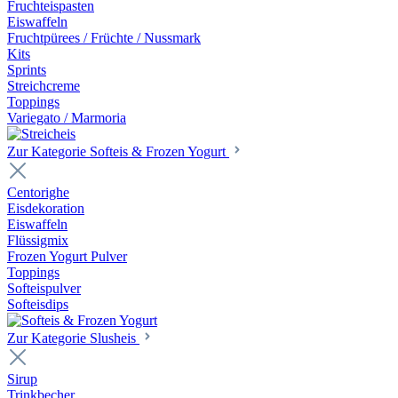
Fruchteispasten
Eiswaffeln
Fruchtpürees / Früchte / Nussmark
Kits
Sprints
Streichcreme
Toppings
Variegato / Marmoria
Zur Kategorie Softeis & Frozen Yogurt
Centorighe
Eisdekoration
Eiswaffeln
Flüssigmix
Frozen Yogurt Pulver
Toppings
Softeispulver
Softeisdips
Zur Kategorie Slusheis
Sirup
Trinkbecher