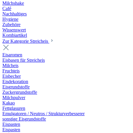
Milchshake
Café
Nachhaltiges
Hygiene
Zubehöre
Wissenswert
Kombiartikel
Zur Kategorie Streicheis
Eisaromen
Eisbasen für Streicheis
Milcheis
Fruchteis
Eisbecher
Eisdekoration
Eisgrundstoffe
Zuckergrundstoffe
Milchpulver
Kakao
Fettglasuren
Emulgatoren / Neutros / Strukturverbesserer
sonstige Eisgrundstoffe
Eispasten
Eispasten