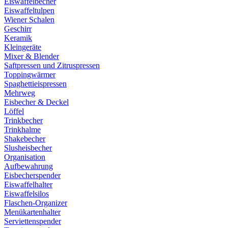
Eiswaffelbecher
Eiswaffeltulpen
Wiener Schalen
Geschirr
Keramik
Kleingeräte
Mixer & Blender
Saftpressen und Zitruspressen
Toppingwärmer
Spaghettieispressen
Mehrweg
Eisbecher & Deckel
Löffel
Trinkbecher
Trinkhalme
Shakebecher
Slusheisbecher
Organisation
Aufbewahrung
Eisbecherspender
Eiswaffelhalter
Eiswaffelsilos
Flaschen-Organizer
Menükartenhalter
Serviettenspender