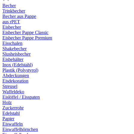
Becher
Trinkbecher
Becher aus Pappe
aus rPET
Eisbecher
Eisbecher Pappe Classic
Eisbecher Pappe Premium
Eisschalen
Shakebecher
Slusheisbecher
Eisbehälter
Inox (Edelstahl)
Plastik (Polystyrol)
Abdeckungen
Eisdekoration
Streusel
Waffeldeko
Eislöffel / Eisspaten
Holz
Zuckerrohr
Edelstahl
Papier
Eiswaffeln
Eiswaffelhörnchen