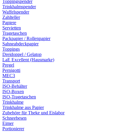
Toppingspender
Trinkhalmspender
Waffelspender
Zahlteller
Papiere
Servietten
Tragetaschen
Packpapier / Rollenpapier
Sahneabdeckpapier
Toppings
Dreidoppel / Gelatop
LaE Excellent (Hausmarke)
Pregel
Pernigotti
MEC3
Transport
ISO-Behälter
ISO-Boxen
ISO-Tragetaschen
Trinkhalme
Trinkhalme aus Papier
Zubehöre für Theke und Eislabor
Schneebesen
Eimer
Portionierer