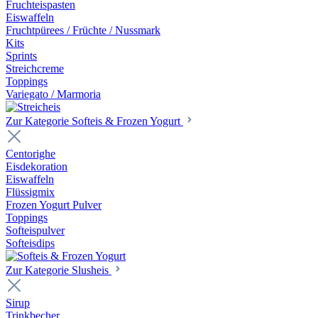
Fruchteispasten
Eiswaffeln
Fruchtpürees / Früchte / Nussmark
Kits
Sprints
Streichcreme
Toppings
Variegato / Marmoria
Zur Kategorie Softeis & Frozen Yogurt
Centorighe
Eisdekoration
Eiswaffeln
Flüssigmix
Frozen Yogurt Pulver
Toppings
Softeispulver
Softeisdips
Zur Kategorie Slusheis
Sirup
Trinkbecher