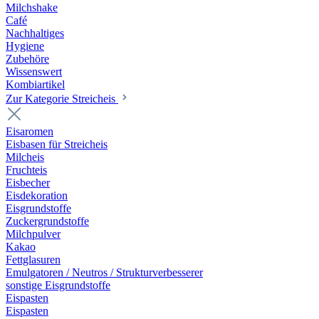
Milchshake
Café
Nachhaltiges
Hygiene
Zubehöre
Wissenswert
Kombiartikel
Zur Kategorie Streicheis
Eisaromen
Eisbasen für Streicheis
Milcheis
Fruchteis
Eisbecher
Eisdekoration
Eisgrundstoffe
Zuckergrundstoffe
Milchpulver
Kakao
Fettglasuren
Emulgatoren / Neutros / Strukturverbesserer
sonstige Eisgrundstoffe
Eispasten
Eispasten