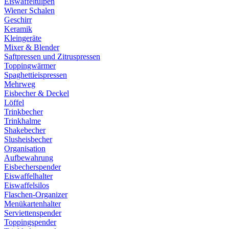
Eiswaffeltulpen
Wiener Schalen
Geschirr
Keramik
Kleingeräte
Mixer & Blender
Saftpressen und Zitruspressen
Toppingwärmer
Spaghettieispressen
Mehrweg
Eisbecher & Deckel
Löffel
Trinkbecher
Trinkhalme
Shakebecher
Slusheisbecher
Organisation
Aufbewahrung
Eisbecherspender
Eiswaffelhalter
Eiswaffelsilos
Flaschen-Organizer
Menükartenhalter
Serviettenspender
Toppingspender