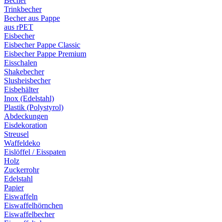
Becher
Trinkbecher
Becher aus Pappe
aus rPET
Eisbecher
Eisbecher Pappe Classic
Eisbecher Pappe Premium
Eisschalen
Shakebecher
Slusheisbecher
Eisbehälter
Inox (Edelstahl)
Plastik (Polystyrol)
Abdeckungen
Eisdekoration
Streusel
Waffeldeko
Eislöffel / Eisspaten
Holz
Zuckerrohr
Edelstahl
Papier
Eiswaffeln
Eiswaffelhörnchen
Eiswaffelbecher