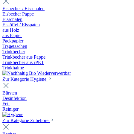
Eisbecher / Eisschalen
Eisbecher Pappe
Eisschalen
Eislöffel / Eisspaten
aus Holz
aus Papier
Packpapier
Tragetaschen
Trinkbecher
Trinkbecher aus Pappe
Trinkbecher aus rPET
Trinkhalme
Zur Kategorie Hygiene
Bürsten
Desinfektion
Fett
Reiniger
Zur Kategorie Zubehöre