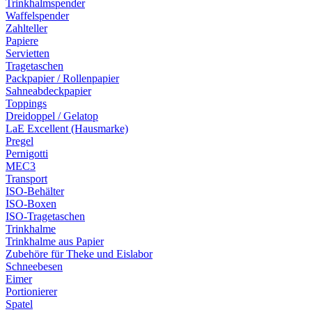
Trinkhalmspender
Waffelspender
Zahlteller
Papiere
Servietten
Tragetaschen
Packpapier / Rollenpapier
Sahneabdeckpapier
Toppings
Dreidoppel / Gelatop
LaE Excellent (Hausmarke)
Pregel
Pernigotti
MEC3
Transport
ISO-Behälter
ISO-Boxen
ISO-Tragetaschen
Trinkhalme
Trinkhalme aus Papier
Zubehöre für Theke und Eislabor
Schneebesen
Eimer
Portionierer
Spatel