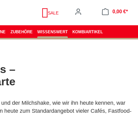
0,00 €*
SALE
ENE
ZUBEHÖRE
WISSENSWERT
KOMBIARTIKEL
s –
rte
und der Milchshake, wie wir ihn heute kennen, war
en heute zum Standardangebot vieler Cafés, Fastfood-