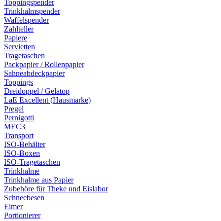
Toppingspender
Trinkhalmspender
Waffelspender
Zahlteller
Papiere
Servietten
Tragetaschen
Packpapier / Rollenpapier
Sahneabdeckpapier
Toppings
Dreidoppel / Gelatop
LaE Excellent (Hausmarke)
Pregel
Pernigotti
MEC3
Transport
ISO-Behälter
ISO-Boxen
ISO-Tragetaschen
Trinkhalme
Trinkhalme aus Papier
Zubehöre für Theke und Eislabor
Schneebesen
Eimer
Portionierer