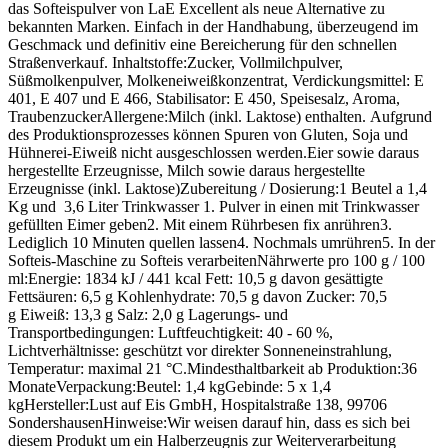
das Softeispulver von LaE Excellent als neue Alternative zu
bekannten Marken. Einfach in der Handhabung, überzeugend im
Geschmack und definitiv eine Bereicherung für den schnellen
Straßenverkauf. Inhaltstoffe:Zucker, Vollmilchpulver,
Süßmolkenpulver, Molkeneiweißkonzentrat, Verdickungsmittel: E
401, E 407 und E 466, Stabilisator: E 450, Speisesalz, Aroma,
TraubenzuckerAllergene:Milch (inkl. Laktose) enthalten. Aufgrund
des Produktionsprozesses können Spuren von Gluten, Soja und
Hühnerei-Eiweiß nicht ausgeschlossen werden.Eier sowie daraus
hergestellte Erzeugnisse, Milch sowie daraus hergestellte
Erzeugnisse (inkl. Laktose)Zubereitung / Dosierung:1 Beutel a 1,4
Kg und 3,6 Liter Trinkwasser 1. Pulver in einen mit Trinkwasser
gefüllten Eimer geben2. Mit einem Rührbesen fix anrühren3.
Lediglich 10 Minuten quellen lassen4. Nochmals umrühren5. In der
Softeis-Maschine zu Softeis verarbeitenNährwerte pro 100 g / 100
ml:Energie: 1834 kJ / 441 kcal Fett: 10,5 g davon gesättigte
Fettsäuren: 6,5 g Kohlenhydrate: 70,5 g davon Zucker: 70,5
g Eiweiß: 13,3 g Salz: 2,0 g Lagerungs- und
Transportbedingungen: Luftfeuchtigkeit: 40 - 60 %,
Lichtverhältnisse: geschützt vor direkter Sonneneinstrahlung,
Temperatur: maximal 21 °C.Mindesthaltbarkeit ab Produktion:36
MonateVerpackung:Beutel: 1,4 kgGebinde: 5 x 1,4
kgHersteller:Lust auf Eis GmbH, Hospitalstraße 138, 99706
SondershausenHinweise:Wir weisen darauf hin, dass es sich bei
diesem Produkt um ein Halberzeugnis zur Weiterverarbeitung