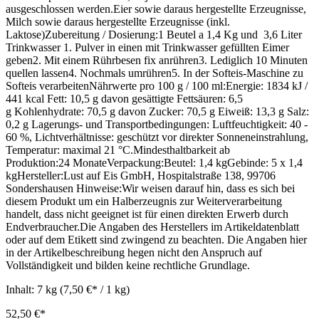
ausgeschlossen werden.Eier sowie daraus hergestellte Erzeugnisse,
Milch sowie daraus hergestellte Erzeugnisse (inkl.
Laktose)Zubereitung / Dosierung:1 Beutel a 1,4 Kg und 3,6 Liter
Trinkwasser 1. Pulver in einen mit Trinkwasser gefüllten Eimer
geben2. Mit einem Rührbesen fix anrühren3. Lediglich 10 Minuten
quellen lassen4. Nochmals umrühren5. In der Softeis-Maschine zu
Softeis verarbeitenNährwerte pro 100 g / 100 ml:Energie: 1834 kJ /
441 kcal Fett: 10,5 g davon gesättigte Fettsäuren: 6,5
g Kohlenhydrate: 70,5 g davon Zucker: 70,5 g Eiweiß: 13,3 g Salz:
0,2 g Lagerungs- und Transportbedingungen: Luftfeuchtigkeit: 40 -
60 %, Lichtverhältnisse: geschützt vor direkter Sonneneinstrahlung,
Temperatur: maximal 21 °C.Mindesthaltbarkeit ab
Produktion:24 MonateVerpackung:Beutel: 1,4 kgGebinde: 5 x 1,4
kgHersteller:Lust auf Eis GmbH, Hospitalstraße 138, 99706
Sondershausen Hinweise:Wir weisen darauf hin, dass es sich bei
diesem Produkt um ein Halberzeugnis zur Weiterverarbeitung
handelt, dass nicht geeignet ist für einen direkten Erwerb durch
Endverbraucher.Die Angaben des Herstellers im Artikeldatenblatt
oder auf dem Etikett sind zwingend zu beachten. Die Angaben hier
in der Artikelbeschreibung hegen nicht den Anspruch auf
Vollständigkeit und bilden keine rechtliche Grundlage.
Inhalt:
7 kg
(7,50 €* / 1 kg)
52,50 €*