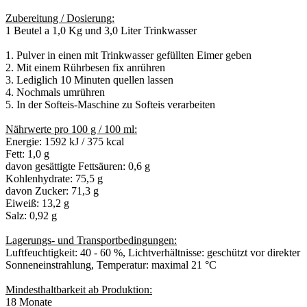
Zubereitung / Dosierung:
1 Beutel a 1,0 Kg und 3,0 Liter Trinkwasser
1. Pulver in einen mit Trinkwasser gefüllten Eimer geben
2. Mit einem Rührbesen fix anrühren
3. Lediglich 10 Minuten quellen lassen
4. Nochmals umrühren
5. In der Softeis-Maschine zu Softeis verarbeiten
Nährwerte pro 100 g / 100 ml:
Energie: 1592 kJ / 375 kcal
Fett: 1,0 g
davon gesättigte Fettsäuren: 0,6 g
Kohlenhydrate: 75,5 g
davon Zucker: 71,3 g
Eiweiß: 13,2 g
Salz: 0,92 g
Lagerungs- und Transportbedingungen:
Luftfeuchtigkeit: 40 - 60 %, Lichtverhältnisse: geschützt vor direkter
Sonneneinstrahlung, Temperatur: maximal 21 °C
Mindesthaltbarkeit ab Produktion:
18 Monate