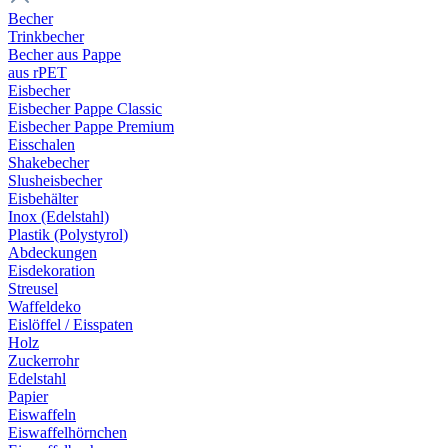
Becher
Trinkbecher
Becher aus Pappe
aus rPET
Eisbecher
Eisbecher Pappe Classic
Eisbecher Pappe Premium
Eisschalen
Shakebecher
Slusheisbecher
Eisbehälter
Inox (Edelstahl)
Plastik (Polystyrol)
Abdeckungen
Eisdekoration
Streusel
Waffeldeko
Eislöffel / Eisspaten
Holz
Zuckerrohr
Edelstahl
Papier
Eiswaffeln
Eiswaffelhörnchen