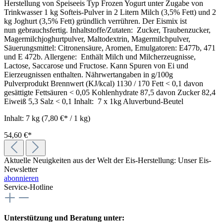
Herstellung von Speiseeis Typ Frozen Yogurt unter Zugabe von
Trinkwasser 1 kg Softeis-Pulver in 2 Litern Milch (3,5% Fett) und 2
kg Joghurt (3,5% Fett) gründlich verrühren. Der Eismix ist
nun gebrauchsfertig. Inhaltstoffe/Zutaten: Zucker, Traubenzucker,
Magermilchjoghurtpulver, Maltodextrin, Magermilchpulver,
Säuerungsmittel: Citronensäure, Aromen, Emulgatoren: E477b, 471
und E 472b. Allergene: Enthält Milch und Milcherzeugnisse,
Lactose, Saccarose und Fructose. Kann Spuren von Ei und
Eierzeugnissen enthalten. Nährwertangaben in g/100g
Pulverprodukt Brennwert (KJ/kcal) 1130 / 170 Fett < 0,1 davon
gesättigte Fettsäuren < 0,05 Kohlenhydrate 87,5 davon Zucker 82,4
Eiweiß 5,3 Salz < 0,1 Inhalt: 7 x 1kg Aluverbund-Beutel
Inhalt:
7 kg
(7,80 €* / 1 kg)
54,60 €*
Aktuelle Neuigkeiten aus der Welt der Eis-Herstellung: Unser Eis-
Newsletter
abonnieren
Service-Hotline
Unterstützung und Beratung unter: