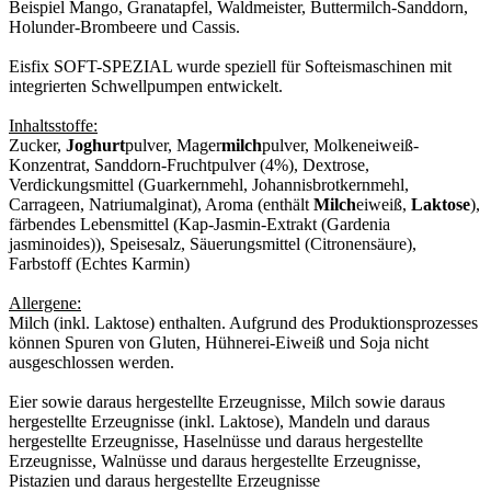
Beispiel Mango, Granatapfel, Waldmeister, Buttermilch-Sanddorn,
Holunder-Brombeere und Cassis.
Eisfix SOFT-SPEZIAL wurde speziell für Softeismaschinen mit
integrierten Schwellpumpen entwickelt.
Inhaltsstoffe:
Zucker,
Joghurt
pulver, Mager
milch
pulver, Molkeneiweiß-
Konzentrat, Sanddorn-Fruchtpulver (4%), Dextrose,
Verdickungsmittel (Guarkernmehl, Johannisbrotkernmehl,
Carrageen, Natriumalginat), Aroma (enthält
Milch
eiweiß,
Laktose
),
färbendes Lebensmittel (Kap-Jasmin-Extrakt (Gardenia
jasminoides)), Speisesalz, Säuerungsmittel (Citronensäure),
Farbstoff (Echtes Karmin)
Allergene:
Milch (inkl. Laktose) enthalten. Aufgrund des Produktionsprozesses
können Spuren von Gluten, Hühnerei-Eiweiß und Soja nicht
ausgeschlossen werden.
Eier sowie daraus hergestellte Erzeugnisse, Milch sowie daraus
hergestellte Erzeugnisse (inkl. Laktose), Mandeln und daraus
hergestellte Erzeugnisse, Haselnüsse und daraus hergestellte
Erzeugnisse, Walnüsse und daraus hergestellte Erzeugnisse,
Pistazien und daraus hergestellte Erzeugnisse