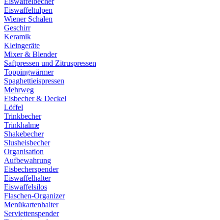
Eiswaffelbecher
Eiswaffeltulpen
Wiener Schalen
Geschirr
Keramik
Kleingeräte
Mixer & Blender
Saftpressen und Zitruspressen
Toppingwärmer
Spaghettieispressen
Mehrweg
Eisbecher & Deckel
Löffel
Trinkbecher
Trinkhalme
Shakebecher
Slusheisbecher
Organisation
Aufbewahrung
Eisbecherspender
Eiswaffelhalter
Eiswaffelsilos
Flaschen-Organizer
Menükartenhalter
Serviettenspender