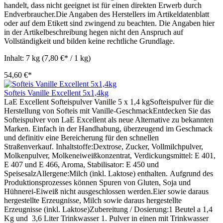
handelt, dass nicht geeignet ist für einen direkten Erwerb durch
Endverbraucher.Die Angaben des Herstellers im Artikeldatenblatt
oder auf dem Etikett sind zwingend zu beachten. Die Angaben hier
in der Artikelbeschreibung hegen nicht den Anspruch auf
Vollständigkeit und bilden keine rechtliche Grundlage.
Inhalt:
7 kg
(7,80 €* / 1 kg)
54,60 €*
Softeis Vanille Excellent 5x1,4kg
LaE Excellent Softeispulver Vanille 5 x 1,4 kgSofteispulver für die
Herstellung von Softeis mit Vanille-GeschmackEntdecken Sie das
Softeispulver von LaE Excellent als neue Alternative zu bekannten
Marken. Einfach in der Handhabung, überzeugend im Geschmack
und definitiv eine Bereicherung für den schnellen
Straßenverkauf. Inhaltstoffe:Dextrose, Zucker, Vollmilchpulver,
Molkenpulver, Molkeneiweißkonzentrat, Verdickungsmittel: E 401,
E 407 und E 466, Aroma, Stabilisator: E 450 und
SpeisesalzAllergene:Milch (inkl. Laktose) enthalten. Aufgrund des
Produktionsprozesses können Spuren von Gluten, Soja und
Hühnerei-Eiweiß nicht ausgeschlossen werden.Eier sowie daraus
hergestellte Erzeugnisse, Milch sowie daraus hergestellte
Erzeugnisse (inkl. Laktose)Zubereitung / Dosierung:1 Beutel a 1,4
Kg und 3,6 Liter Trinkwasser 1. Pulver in einen mit Trinkwasser