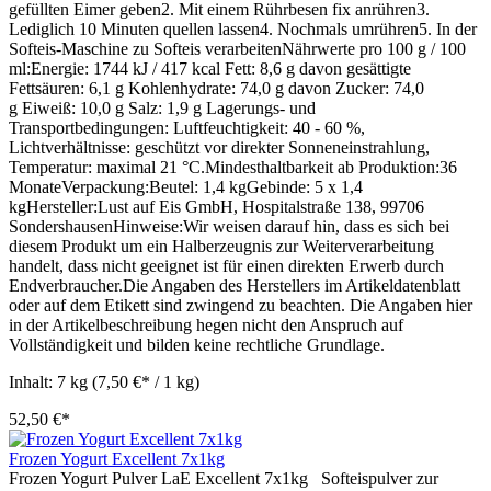
gefüllten Eimer geben2. Mit einem Rührbesen fix anrühren3.
Lediglich 10 Minuten quellen lassen4. Nochmals umrühren5. In der
Softeis-Maschine zu Softeis verarbeitenNährwerte pro 100 g / 100
ml:Energie: 1744 kJ / 417 kcal Fett: 8,6 g davon gesättigte
Fettsäuren: 6,1 g Kohlenhydrate: 74,0 g davon Zucker: 74,0
g Eiweiß: 10,0 g Salz: 1,9 g Lagerungs- und
Transportbedingungen: Luftfeuchtigkeit: 40 - 60 %,
Lichtverhältnisse: geschützt vor direkter Sonneneinstrahlung,
Temperatur: maximal 21 °C.Mindesthaltbarkeit ab Produktion:36
MonateVerpackung:Beutel: 1,4 kgGebinde: 5 x 1,4
kgHersteller:Lust auf Eis GmbH, Hospitalstraße 138, 99706
SondershausenHinweise:Wir weisen darauf hin, dass es sich bei
diesem Produkt um ein Halberzeugnis zur Weiterverarbeitung
handelt, dass nicht geeignet ist für einen direkten Erwerb durch
Endverbraucher.Die Angaben des Herstellers im Artikeldatenblatt
oder auf dem Etikett sind zwingend zu beachten. Die Angaben hier
in der Artikelbeschreibung hegen nicht den Anspruch auf
Vollständigkeit und bilden keine rechtliche Grundlage.
Inhalt:
7 kg
(7,50 €* / 1 kg)
52,50 €*
Frozen Yogurt Excellent 7x1kg
Frozen Yogurt Pulver LaE Excellent 7x1kg Softeispulver zur