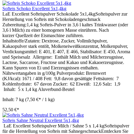
Softeis Schoko Excellent 5x1,4kg
LaE Excellent Softeispulver Schokolade 5x1,4kgSofteispulver zur
Herstellung von Softeis mit Schokoladengeschmack
Zubereitung:1,4 kg Softeis-Pulver in 3,6 l kaltes Trinkwasser (oder
3,6 l Milch) zu einer homogenen Masse einrühren. Nach
kurzer Quellzeit der Eismaschine zuführen.
Inhaltstoffe/Zutaten: Dextrose, Zucker, Vollmilchpulver,
Kakaopulver stark entölt, Molkeneiweißkonzentrat, Molkenpulver,
Verdickungsmittel: E 401, E 407, E 466, Stabilisator: E 450, Aroma
und Speisesalz Allergene: Enthält Milch und Milcherzeugnisse,
Lactose, Saccarose, Fructose und Kakao und Kakaoerzeugnisse.
Kann Spuren von Ei und Eierzeugnissen enthalten.
Nährwertangaben in g/100g Pulverprodukt: Brennwert
(KJ/kcal): 1671 / 408 Fett: 9,8 davon gesättigte Fettsäuren: 7
Kohlenhydrate: 67 davon Zucker: 62 Eiweiß: 12,6 Salz: 1,9
Inhalt: 5 x 1,4 kg Aluverbund-Beutel
Inhalt:
7 kg
(7,50 €* / 1 kg)
52,50 €*
Softeis Sahne Neutral Excellent 5x1,4kg
LaE Excellent Softeispulver Milch / Sahne 5 x 1,4 kgSofteispulver
für die Herstellung von Softeis mit SahnegeschmackEntdecken Sie