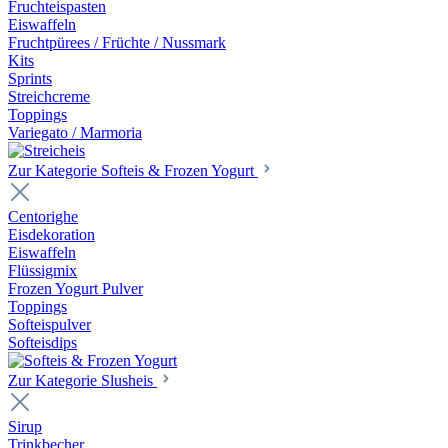
Fruchteispasten
Eiswaffeln
Fruchtpürees / Früchte / Nussmark
Kits
Sprints
Streichcreme
Toppings
Variegato / Marmoria
Zur Kategorie Softeis & Frozen Yogurt
Centorighe
Eisdekoration
Eiswaffeln
Flüssigmix
Frozen Yogurt Pulver
Toppings
Softeispulver
Softeisdips
Zur Kategorie Slusheis
Sirup
Trinkbecher