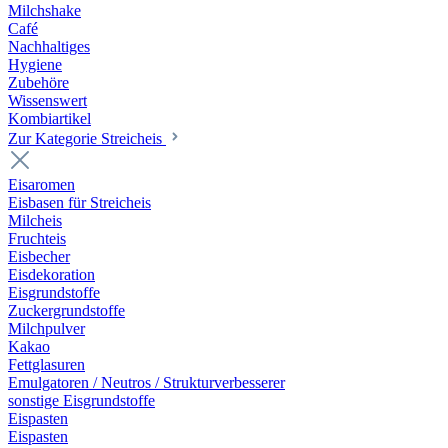
Milchshake
Café
Nachhaltiges
Hygiene
Zubehöre
Wissenswert
Kombiartikel
Zur Kategorie Streicheis
Eisaromen
Eisbasen für Streicheis
Milcheis
Fruchteis
Eisbecher
Eisdekoration
Eisgrundstoffe
Zuckergrundstoffe
Milchpulver
Kakao
Fettglasuren
Emulgatoren / Neutros / Strukturverbesserer
sonstige Eisgrundstoffe
Eispasten
Eispasten