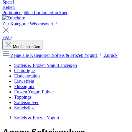
Spatel
Kellen
Portionierspülen Portioniertrockner
Zur Kategorie Wissenswert
FAQ
Menü schließen
Zeige alle Kategorien
Softeis & Frozen Yogurt
Zurück
Softeis & Frozen Yogurt anzeigen
Centorighe
Eisdekoration
Eiswaffeln
Flüssigmix
Frozen Yogurt Pulver
Toppings
Softeispulver
Softeisdips
Softeis & Frozen Yogurt