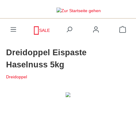
inhalt springen
SALE
Dreidoppel Eispaste
Haselnuss 5kg
Dreidoppel