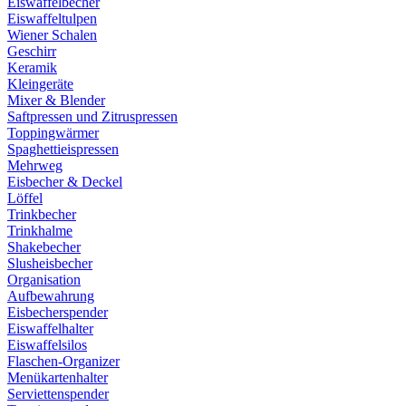
Eiswaffelbecher
Eiswaffeltulpen
Wiener Schalen
Geschirr
Keramik
Kleingeräte
Mixer & Blender
Saftpressen und Zitruspressen
Toppingwärmer
Spaghettieispressen
Mehrweg
Eisbecher & Deckel
Löffel
Trinkbecher
Trinkhalme
Shakebecher
Slusheisbecher
Organisation
Aufbewahrung
Eisbecherspender
Eiswaffelhalter
Eiswaffelsilos
Flaschen-Organizer
Menükartenhalter
Serviettenspender