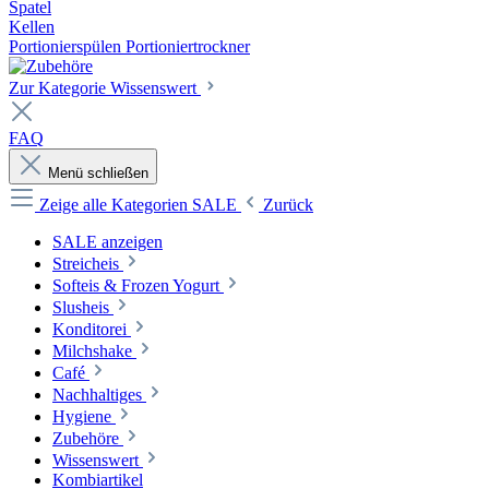
Spatel
Kellen
Portionierspülen Portioniertrockner
Zur Kategorie Wissenswert
FAQ
Menü schließen
Zeige alle Kategorien
SALE
Zurück
SALE anzeigen
Streicheis
Softeis & Frozen Yogurt
Slusheis
Konditorei
Milchshake
Café
Nachhaltiges
Hygiene
Zubehöre
Wissenswert
Kombiartikel