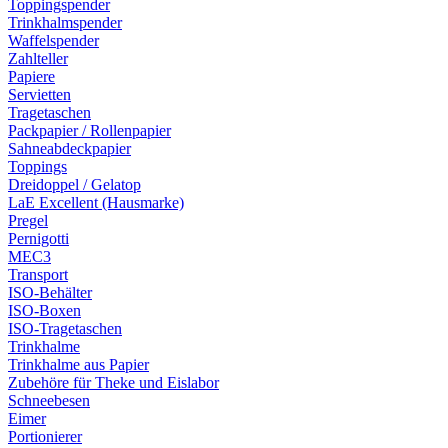
Toppingspender
Trinkhalmspender
Waffelspender
Zahlteller
Papiere
Servietten
Tragetaschen
Packpapier / Rollenpapier
Sahneabdeckpapier
Toppings
Dreidoppel / Gelatop
LaE Excellent (Hausmarke)
Pregel
Pernigotti
MEC3
Transport
ISO-Behälter
ISO-Boxen
ISO-Tragetaschen
Trinkhalme
Trinkhalme aus Papier
Zubehöre für Theke und Eislabor
Schneebesen
Eimer
Portionierer