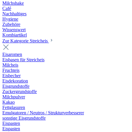
Milchshake
Café
Nachhaltiges
Hygiene
Zubehöre
Wissenswert
Kombiartikel
Zur Kategorie Streicheis
Eisaromen
Eisbasen für Streicheis
Milcheis
Fruchteis
Eisbecher
Eisdekoration
Eisgrundstoffe
Zuckergrundstoffe
Milchpulver
Kakao
Fettglasuren
Emulgatoren / Neutros / Strukturverbesserer
sonstige Eisgrundstoffe
Eispasten
Eispasten