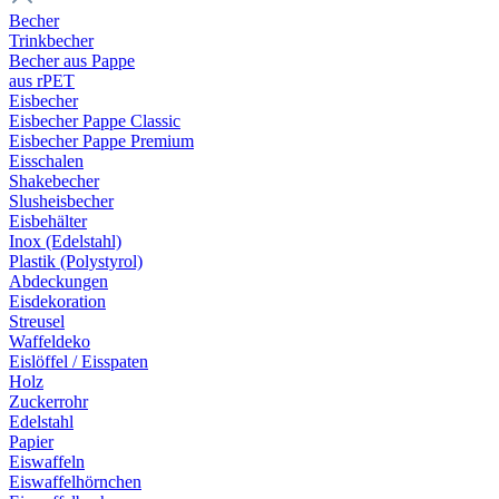
Becher
Trinkbecher
Becher aus Pappe
aus rPET
Eisbecher
Eisbecher Pappe Classic
Eisbecher Pappe Premium
Eisschalen
Shakebecher
Slusheisbecher
Eisbehälter
Inox (Edelstahl)
Plastik (Polystyrol)
Abdeckungen
Eisdekoration
Streusel
Waffeldeko
Eislöffel / Eisspaten
Holz
Zuckerrohr
Edelstahl
Papier
Eiswaffeln
Eiswaffelhörnchen