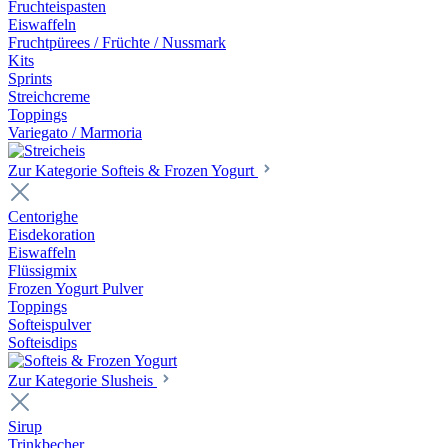
Fruchteispasten
Eiswaffeln
Fruchtpürees / Früchte / Nussmark
Kits
Sprints
Streichcreme
Toppings
Variegato / Marmoria
Zur Kategorie Softeis & Frozen Yogurt
Centorighe
Eisdekoration
Eiswaffeln
Flüssigmix
Frozen Yogurt Pulver
Toppings
Softeispulver
Softeisdips
Zur Kategorie Slusheis
Sirup
Trinkbecher