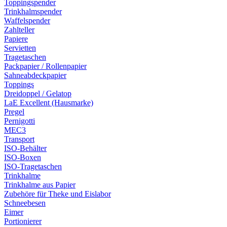
Toppingspender
Trinkhalmspender
Waffelspender
Zahlteller
Papiere
Servietten
Tragetaschen
Packpapier / Rollenpapier
Sahneabdeckpapier
Toppings
Dreidoppel / Gelatop
LaE Excellent (Hausmarke)
Pregel
Pernigotti
MEC3
Transport
ISO-Behälter
ISO-Boxen
ISO-Tragetaschen
Trinkhalme
Trinkhalme aus Papier
Zubehöre für Theke und Eislabor
Schneebesen
Eimer
Portionierer