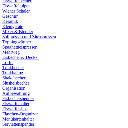
Eiswaffelbecher
Eiswaffeltulpen
Wiener Schalen
Geschirr
Keramik
Kleingeräte
Mixer & Blender
Saftpressen und Zitruspressen
Toppingwärmer
Spaghettieispressen
Mehrweg
Eisbecher & Deckel
Löffel
Trinkbecher
Trinkhalme
Shakebecher
Slusheisbecher
Organisation
Aufbewahrung
Eisbecherspender
Eiswaffelhalter
Eiswaffelsilos
Flaschen-Organizer
Menükartenhalter
Serviettenspender