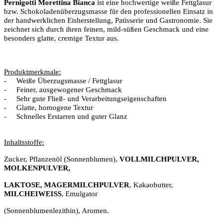
Pernigotti Morettina Bianca
ist eine hochwertige weiße Fettglasur
bzw. Schokoladenüberzugsmasse für den professionellen Einsatz in
der handwerklichen Eisherstellung, Patisserie und Gastronomie. Sie
zeichnet sich durch ihren feinen, mild-süßen Geschmack und eine
besonders glatte, cremige Textur aus.
Produktmerkmale:
-
Weiße Überzugsmasse / Fettglasur
-
Feiner, ausgewogener Geschmack
-
Sehr gute Fließ- und Verarbeitungseigenschaften
-
Glatte, homogene Textur
-
Schnelles Erstarren und guter Glanz
Inhaltsstoffe:
Zucker, Pflanzenöl (Sonnenblumen),
VOLLMILCHPULVER,
MOLKENPULVER,
LAKTOSE, MAGERMILCHPULVER
, Kakaobutter,
MILCHEIWEISS
, Emulgator
(Sonnenblumenlezithin), Aromen.