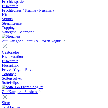
Fruchteispasten
Eiswaffeln
Fruchtpürees / Früchte / Nussmark
Kits
Sprints
Streichcreme
Toppings
Variegato / Marmoria
Zur Kategorie Softeis & Frozen Yogurt
Centorighe
Eisdekoration
Eiswaffeln
Flüssigmix
Frozen Yogurt Pulver
Toppings
Softeispulver
Softeisdips
Zur Kategorie Slusheis
Sirup
Trinkbecher