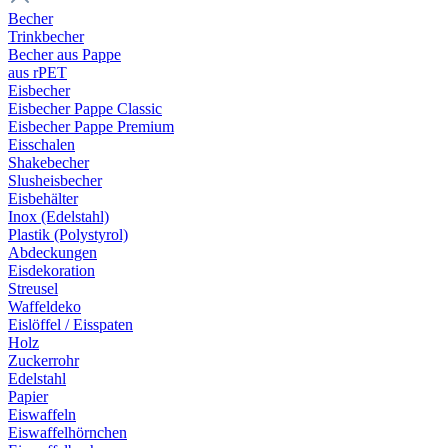
Becher
Trinkbecher
Becher aus Pappe
aus rPET
Eisbecher
Eisbecher Pappe Classic
Eisbecher Pappe Premium
Eisschalen
Shakebecher
Slusheisbecher
Eisbehälter
Inox (Edelstahl)
Plastik (Polystyrol)
Abdeckungen
Eisdekoration
Streusel
Waffeldeko
Eislöffel / Eisspaten
Holz
Zuckerrohr
Edelstahl
Papier
Eiswaffeln
Eiswaffelhörnchen