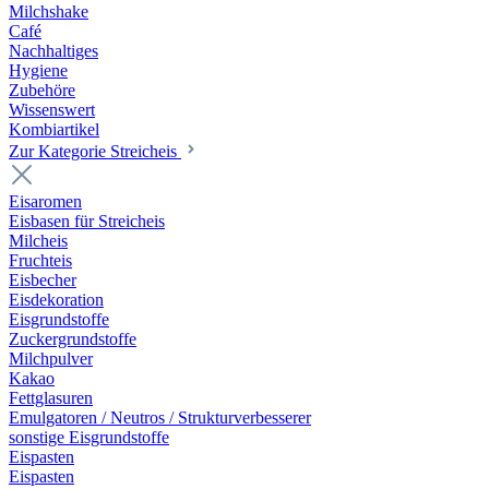
Milchshake
Café
Nachhaltiges
Hygiene
Zubehöre
Wissenswert
Kombiartikel
Zur Kategorie Streicheis
Eisaromen
Eisbasen für Streicheis
Milcheis
Fruchteis
Eisbecher
Eisdekoration
Eisgrundstoffe
Zuckergrundstoffe
Milchpulver
Kakao
Fettglasuren
Emulgatoren / Neutros / Strukturverbesserer
sonstige Eisgrundstoffe
Eispasten
Eispasten