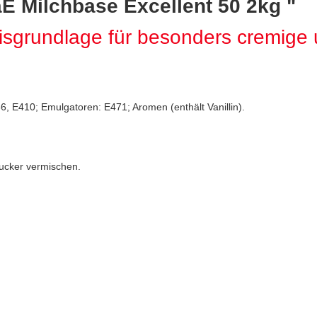
E Milchbase Excellent 50 2kg "
eisgrundlage für besonders cremige 
6, E410; Emulgatoren: E471; Aromen (enthält Vanillin).
 Zucker vermischen.