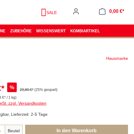
0,00 €*
SALE
ENE
ZUBEHÖRE
WISSENSWERT
KOMBIARTIKEL
Hausmarke
€*
%
29,80 €*
(25% gespart)
 €* / 1 kg)
wSt. zzgl. Versandkosten
gbar, Lieferzeit: 2-5 Tage
In den Warenkorb
Beutel