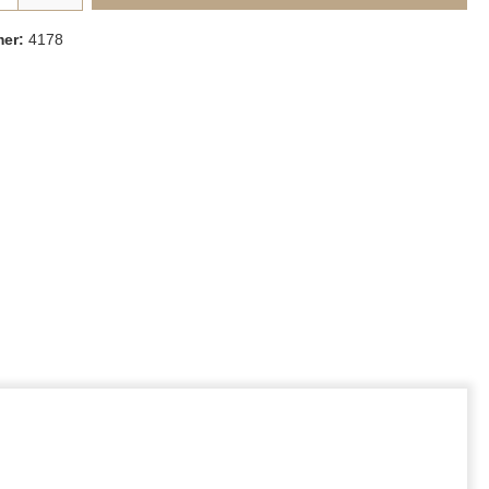
mer:
4178