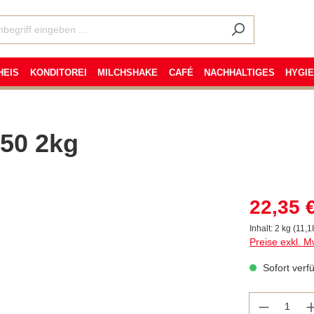
HEIS
KONDITOREI
MILCHSHAKE
CAFÉ
NACHHALTIGES
HYGI
 50 2kg
22,35 
Inhalt:
2 kg
(11,18
Preise exkl. M
Sofort verfü
Anzahl