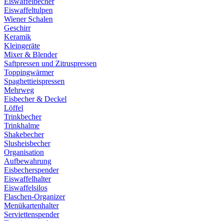
Eiswaffelbecher
Eiswaffeltulpen
Wiener Schalen
Geschirr
Keramik
Kleingeräte
Mixer & Blender
Saftpressen und Zitruspressen
Toppingwärmer
Spaghettieispressen
Mehrweg
Eisbecher & Deckel
Löffel
Trinkbecher
Trinkhalme
Shakebecher
Slusheisbecher
Organisation
Aufbewahrung
Eisbecherspender
Eiswaffelhalter
Eiswaffelsilos
Flaschen-Organizer
Menükartenhalter
Serviettenspender