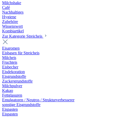
Milchshake
Café
Nachhaltiges
Hygiene
Zubehöre
Wissenswert
Kombiartikel
Zur Kategorie Streicheis
Eisaromen
Eisbasen für Streicheis
Milcheis
Fruchteis
Eisbecher
Eisdekoration
Eisgrundstoffe
Zuckergrundstoffe
Milchpulver
Kakao
Fettglasuren
Emulgatoren / Neutros / Strukturverbesserer
sonstige Eisgrundstoffe
Eispasten
Eispasten