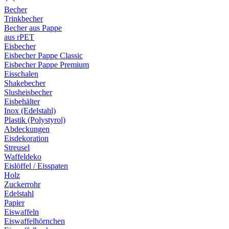
Becher
Trinkbecher
Becher aus Pappe
aus rPET
Eisbecher
Eisbecher Pappe Classic
Eisbecher Pappe Premium
Eisschalen
Shakebecher
Slusheisbecher
Eisbehälter
Inox (Edelstahl)
Plastik (Polystyrol)
Abdeckungen
Eisdekoration
Streusel
Waffeldeko
Eislöffel / Eisspaten
Holz
Zuckerrohr
Edelstahl
Papier
Eiswaffeln
Eiswaffelhörnchen