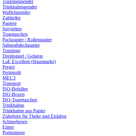
Toppingspender
Trinkhalmspender
Waffelspender
Zahlteller
Papiere
Servietten
Tragetaschen
Packpapier / Rollenpapier
Sahneabdeckpapier
Toppings
Dreidoppel / Gelatop
LaE Excellent (Hausmarke)
Pregel
Pernigotti
MEC3
Transport
ISO-Behälter
ISO-Boxen
ISO-Tragetaschen
Trinkhalme
Trinkhalme aus Papier
Zubehöre für Theke und Eislabor
Schneebesen
Eimer
Portionierer