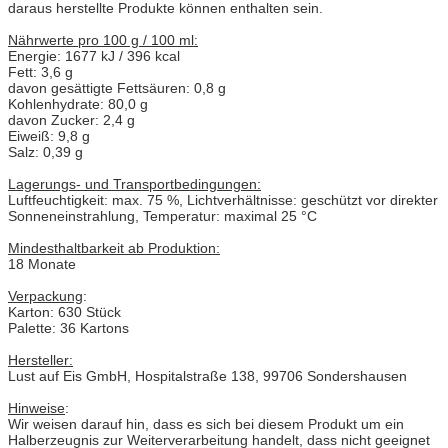
daraus herstellte Produkte können enthalten sein.
Nährwerte pro 100 g / 100 ml:
Energie: 1677 kJ / 396 kcal
Fett: 3,6 g
davon gesättigte Fettsäuren: 0,8 g
Kohlenhydrate: 80,0 g
davon Zucker: 2,4 g
Eiweiß: 9,8 g
Salz: 0,39 g
Lagerungs- und Transportbedingungen:
Luftfeuchtigkeit: max. 75 %, Lichtverhältnisse: geschützt vor direkter
Sonneneinstrahlung, Temperatur: maximal 25 °C
Mindesthaltbarkeit ab Produktion:
18 Monate
Verpackung
:
Karton: 630 Stück
Palette: 36 Kartons
Hersteller:
Lust auf Eis GmbH, Hospitalstraße 138, 99706 Sondershausen
Hinweise
:
Wir weisen darauf hin, dass es sich bei diesem Produkt um ein
Halberzeugnis zur Weiterverarbeitung handelt, dass nicht geeignet