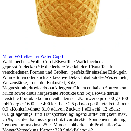
Miran Waffelbecher Wafer Cup L
Waffelbecher - Wafer Cup LEiswaffel / Waffelbecher -
gepresstEntdecken Sie die leckere Vielfalt der Eiswaffeln in
verschiedenen Formen und Größen - perfekt für einzelne Eiskugeln,
Wundertüten oder auch als kreative Deko. Inhaltsstoffe:Weizenmehl,
Weizenstärke, Lecithin, Kokosfett, Salz,
MagnesiumhydroxicarbonatAllergene:Gluten enthalten.Spuren von
Milch sowie draus hergestellte Produkte und Soja sowie daraus
herstellte Produkte können enthalten sein.Nährwerte pro 100 g / 100
ml:Energie: 1690 kJ / 400 kcalFett: 2,5 gdavon gesättigte Fettsäuren:
0,9 gKohlenhydrate: 81,0 gdavon Zucker: 1 gEiweiß: 12 gSalz:
0,33gLagerungs- und Transportbedingungen:Luftfeuchtigkeit: max.
75 %, Lichtverhältnisse: geschützt vor direkter Sonneneinstrahlung,
Temperatur: maximal 25 °CMindesthaltbarkeit ab Produktion:24
MonateVerpackung:Karton: 320 StückPalette: 42