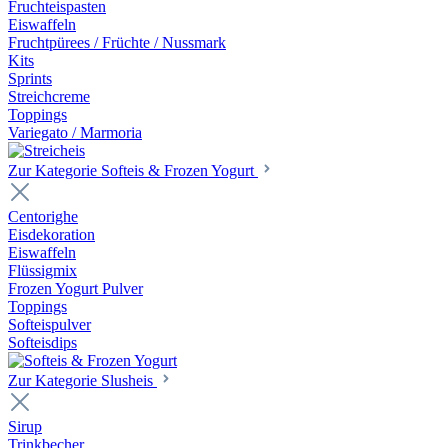
Fruchteispasten
Eiswaffeln
Fruchtpürees / Früchte / Nussmark
Kits
Sprints
Streichcreme
Toppings
Variegato / Marmoria
Zur Kategorie Softeis & Frozen Yogurt
Centorighe
Eisdekoration
Eiswaffeln
Flüssigmix
Frozen Yogurt Pulver
Toppings
Softeispulver
Softeisdips
Zur Kategorie Slusheis
Sirup
Trinkbecher