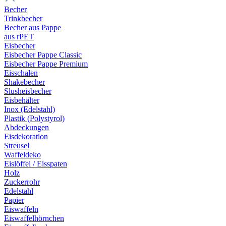
Becher
Trinkbecher
Becher aus Pappe
aus rPET
Eisbecher
Eisbecher Pappe Classic
Eisbecher Pappe Premium
Eisschalen
Shakebecher
Slusheisbecher
Eisbehälter
Inox (Edelstahl)
Plastik (Polystyrol)
Abdeckungen
Eisdekoration
Streusel
Waffeldeko
Eislöffel / Eisspaten
Holz
Zuckerrohr
Edelstahl
Papier
Eiswaffeln
Eiswaffelhörnchen