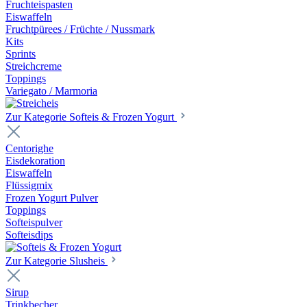
Fruchteispasten
Eiswaffeln
Fruchtpürees / Früchte / Nussmark
Kits
Sprints
Streichcreme
Toppings
Variegato / Marmoria
Zur Kategorie Softeis & Frozen Yogurt
Centorighe
Eisdekoration
Eiswaffeln
Flüssigmix
Frozen Yogurt Pulver
Toppings
Softeispulver
Softeisdips
Zur Kategorie Slusheis
Sirup
Trinkbecher