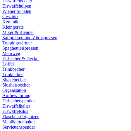
Eiswaffelbecher
Eiswaffeltulpen
Wiener Schalen
Geschirr
Keramik
Kleingeräte
Mixer & Blender
Saftpressen und Zitruspressen
Toppingwärmer
Spaghettieispressen
Mehrweg
Eisbecher & Deckel
Löffel
Trinkbecher
Trinkhalme
Shakebecher
Slusheisbecher
Organisation
Aufbewahrung
Eisbecherspender
Eiswaffelhalter
Eiswaffelsilos
Flaschen-Organizer
Menükartenhalter
Serviettenspender