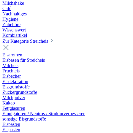
Milchshake
Café
Nachhaltiges
Hygiene
Zubehöre
Wissenswert
Kombiartikel
Zur Kategorie Streicheis
Eisaromen
Eisbasen für Streicheis
Milcheis
Fruchteis
Eisbecher
Eisdekoration
Eisgrundstoffe
Zuckergrundstoffe
Milchpulver
Kakao
Fettglasuren
Emulgatoren / Neutros / Strukturverbesserer
sonstige Eisgrundstoffe
Eispasten
Eispasten