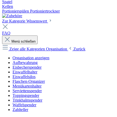
Spatel
Kellen
Portionierspülen Portioniertrockner
Zur Kategorie Wissenswert
FAQ
Menü schließen
Zeige alle Kategorien
Organisation
Zurück
Organisation anzeigen
Aufbewahrung
Eisbecherspender
Eiswaffelhalter
Eiswaffelsilos
Flaschen-Organizer
Menükartenhalter
Serviettenspender
Toppingspender
Trinkhalmspender
Waffelspender
Zahlteller