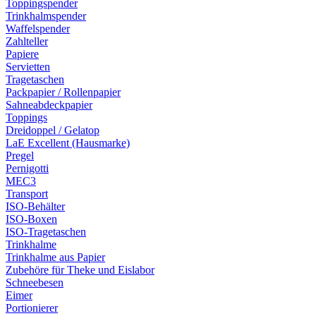
Toppingspender
Trinkhalmspender
Waffelspender
Zahlteller
Papiere
Servietten
Tragetaschen
Packpapier / Rollenpapier
Sahneabdeckpapier
Toppings
Dreidoppel / Gelatop
LaE Excellent (Hausmarke)
Pregel
Pernigotti
MEC3
Transport
ISO-Behälter
ISO-Boxen
ISO-Tragetaschen
Trinkhalme
Trinkhalme aus Papier
Zubehöre für Theke und Eislabor
Schneebesen
Eimer
Portionierer