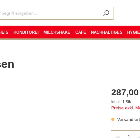
HEIS
KONDITOREI
MILCHSHAKE
CAFÉ
NACHHALTIGES
HYGI
sen
287,00
Inhalt:
1 Stk.
Preise exkl. M
Versandferti
Anzahl