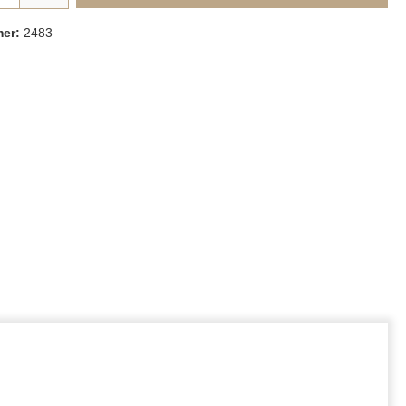
mer:
2483