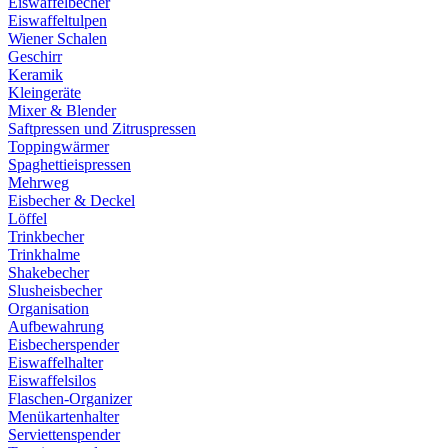
Eiswaffelbecher
Eiswaffeltulpen
Wiener Schalen
Geschirr
Keramik
Kleingeräte
Mixer & Blender
Saftpressen und Zitruspressen
Toppingwärmer
Spaghettieispressen
Mehrweg
Eisbecher & Deckel
Löffel
Trinkbecher
Trinkhalme
Shakebecher
Slusheisbecher
Organisation
Aufbewahrung
Eisbecherspender
Eiswaffelhalter
Eiswaffelsilos
Flaschen-Organizer
Menükartenhalter
Serviettenspender