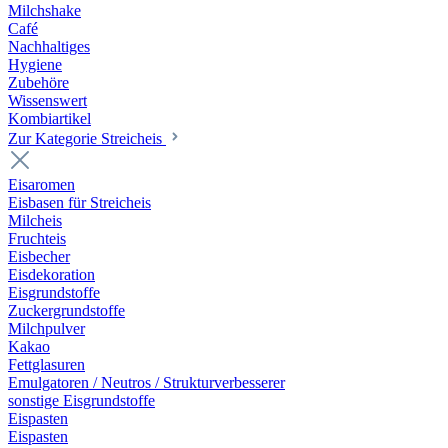
Milchshake
Café
Nachhaltiges
Hygiene
Zubehöre
Wissenswert
Kombiartikel
Zur Kategorie Streicheis
Eisaromen
Eisbasen für Streicheis
Milcheis
Fruchteis
Eisbecher
Eisdekoration
Eisgrundstoffe
Zuckergrundstoffe
Milchpulver
Kakao
Fettglasuren
Emulgatoren / Neutros / Strukturverbesserer
sonstige Eisgrundstoffe
Eispasten
Eispasten