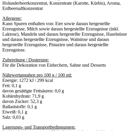
Holunderbeerkonzentrat, Konzentrate (Karotte, Kürbis), Aroma,
Erdbeersaftkonzentrat
Allergene:
Kann Spuren enthalten von: Eier sowie daraus hergestellte
Erzeugnisse, Milch sowie daraus hergestellte Erzeugnisse (inkl.
Laktose), Mandeln und daraus hergestellte Erzeugnisse, Haselnüsse
und daraus hergestellte Erzeugnisse, Walnüsse und daraus
hergestellte Erzeugnisse, Pistazien und daraus hergestellte
Erzeugnisse.
Zubereitung / Dosierung:
Für die Dekoration von Eisbechern, Sahne und Desserts
Nährwertangaben pro 100 g / 100 ml:
Energie: 1272 kJ / 299 kcal
Fett: 0,1 g
davon gesättigte Fettsäuren: 0,0 g
Kohlenhydrate: 71,9 g
davon Zucker: 52,3 g
Ballaststoffe: 0,1 g
Eiweiß: 0,1 g
Salz: 0,03 g
Lagerungs- und Transportbedingungen: