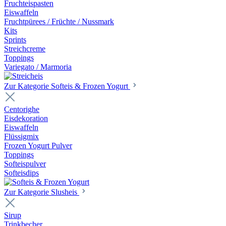
Fruchteispasten
Eiswaffeln
Fruchtpürees / Früchte / Nussmark
Kits
Sprints
Streichcreme
Toppings
Variegato / Marmoria
Zur Kategorie Softeis & Frozen Yogurt
Centorighe
Eisdekoration
Eiswaffeln
Flüssigmix
Frozen Yogurt Pulver
Toppings
Softeispulver
Softeisdips
Zur Kategorie Slusheis
Sirup
Trinkbecher