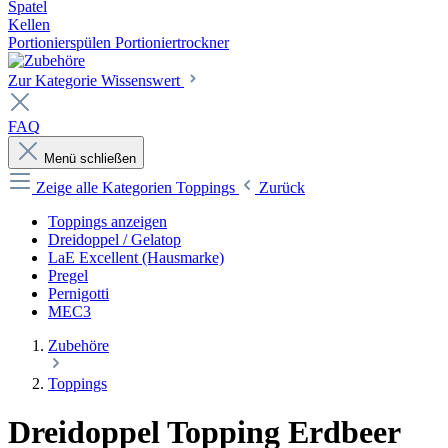
Spatel
Kellen
Portionierspülen Portioniertrockner
Zur Kategorie Wissenswert
FAQ
Menü schließen
Zeige alle Kategorien
Toppings
Zurück
Toppings anzeigen
Dreidoppel / Gelatop
LaE Excellent (Hausmarke)
Pregel
Pernigotti
MEC3
Zubehöre
Toppings
Dreidoppel Topping Erdbeer