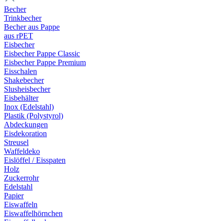
Becher
Trinkbecher
Becher aus Pappe
aus rPET
Eisbecher
Eisbecher Pappe Classic
Eisbecher Pappe Premium
Eisschalen
Shakebecher
Slusheisbecher
Eisbehälter
Inox (Edelstahl)
Plastik (Polystyrol)
Abdeckungen
Eisdekoration
Streusel
Waffeldeko
Eislöffel / Eisspaten
Holz
Zuckerrohr
Edelstahl
Papier
Eiswaffeln
Eiswaffelhörnchen