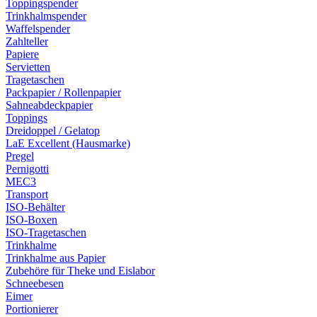
Toppingspender
Trinkhalmspender
Waffelspender
Zahlteller
Papiere
Servietten
Tragetaschen
Packpapier / Rollenpapier
Sahneabdeckpapier
Toppings
Dreidoppel / Gelatop
LaE Excellent (Hausmarke)
Pregel
Pernigotti
MEC3
Transport
ISO-Behälter
ISO-Boxen
ISO-Tragetaschen
Trinkhalme
Trinkhalme aus Papier
Zubehöre für Theke und Eislabor
Schneebesen
Eimer
Portionierer