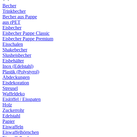
Becher
Trinkbecher
Becher aus Pappe
aus rPET
Eisbecher
Eisbecher Pappe Classic
Eisbecher Pappe Premium
Eisschalen
Shakebecher
Slusheisbecher
Eisbehälter
Inox (Edelstahl)
Plastik (Polystyrol)
Abdeckungen
Eisdekoration
Streusel
Waffeldeko
Eislöffel / Eisspaten
Holz
Zuckerrohr
Edelstahl
Papier
Eiswaffeln
Eiswaffelhörnchen