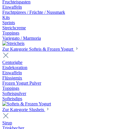
Fruchteispasten
Eiswaffeln
Fruchtpürees / Früchte / Nussmark
Kits
Sprints
Streichcreme
Toppings
Variegato / Marmoria
Zur Kategorie Softeis & Frozen Yogurt
Centorighe
Eisdekoration
Eiswaffeln
Flüssigmix
Frozen Yogurt Pulver
Toppings
Softeispulver
Softeisdips
Zur Kategorie Slusheis
Sirup
Trinkbecher