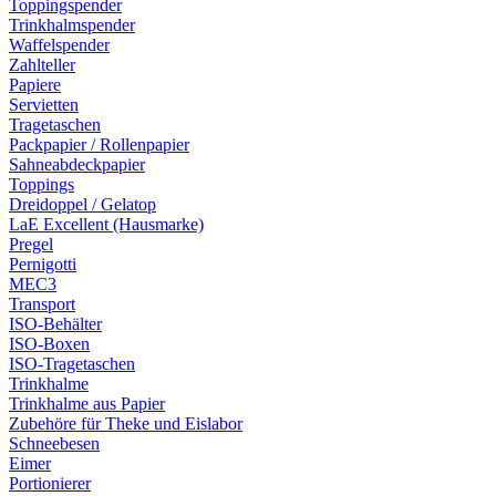
Toppingspender
Trinkhalmspender
Waffelspender
Zahlteller
Papiere
Servietten
Tragetaschen
Packpapier / Rollenpapier
Sahneabdeckpapier
Toppings
Dreidoppel / Gelatop
LaE Excellent (Hausmarke)
Pregel
Pernigotti
MEC3
Transport
ISO-Behälter
ISO-Boxen
ISO-Tragetaschen
Trinkhalme
Trinkhalme aus Papier
Zubehöre für Theke und Eislabor
Schneebesen
Eimer
Portionierer