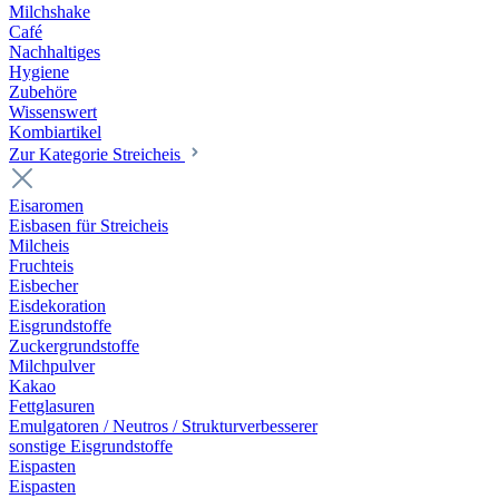
Milchshake
Café
Nachhaltiges
Hygiene
Zubehöre
Wissenswert
Kombiartikel
Zur Kategorie Streicheis
Eisaromen
Eisbasen für Streicheis
Milcheis
Fruchteis
Eisbecher
Eisdekoration
Eisgrundstoffe
Zuckergrundstoffe
Milchpulver
Kakao
Fettglasuren
Emulgatoren / Neutros / Strukturverbesserer
sonstige Eisgrundstoffe
Eispasten
Eispasten