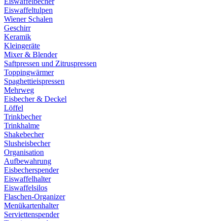
Eiswaffelbecher
Eiswaffeltulpen
Wiener Schalen
Geschirr
Keramik
Kleingeräte
Mixer & Blender
Saftpressen und Zitruspressen
Toppingwärmer
Spaghettieispressen
Mehrweg
Eisbecher & Deckel
Löffel
Trinkbecher
Trinkhalme
Shakebecher
Slusheisbecher
Organisation
Aufbewahrung
Eisbecherspender
Eiswaffelhalter
Eiswaffelsilos
Flaschen-Organizer
Menükartenhalter
Serviettenspender